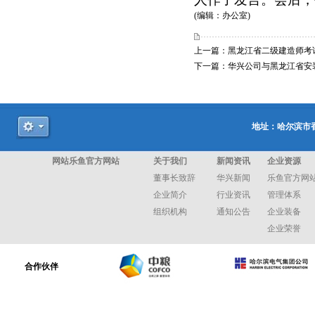
(编辑：办公室)
上一篇：
黑龙江省二级建造师考
下一篇：
华兴公司与黑龙江省安
地址：哈尔滨市香坊
网站乐鱼官方网站
关于我们
新闻资讯
企业资源
董事长致辞
华兴新闻
乐鱼官方网
企业简介
行业资讯
管理体系
组织机构
通知公告
企业装备
企业荣誉
合作伙伴