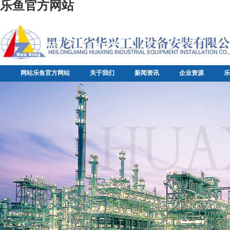
乐鱼官方网站
网站乐鱼官方网站
关于我们
新闻资讯
企业资源
乐