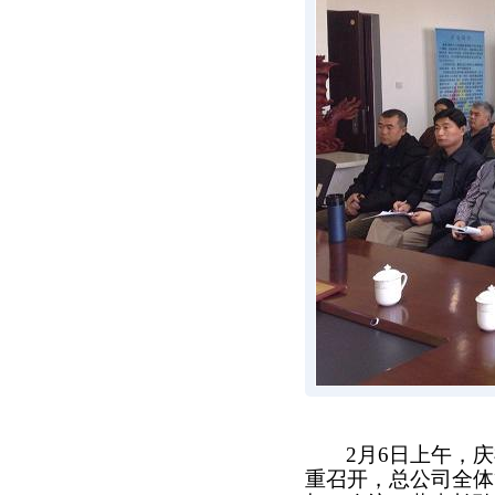
2
月
6
日上午，庆
重召开，总公司全体